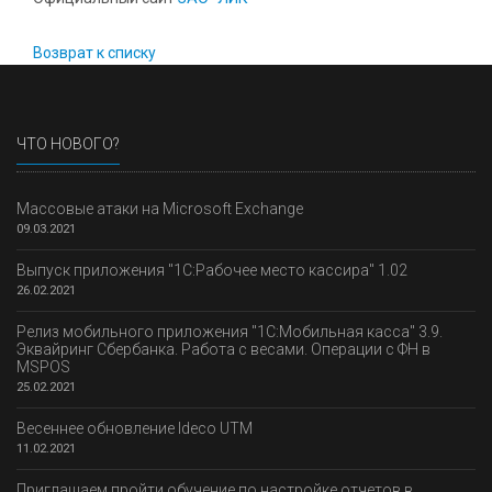
Возврат к списку
ЧТО НОВОГО?
Массовые атаки на Microsoft Exchange
09.03.2021
Выпуск приложения "1С:Рабочее место кассира" 1.02
26.02.2021
Релиз мобильного приложения "1С:Мобильная касса" 3.9.
Эквайринг Сбербанка. Работа с весами. Операции с ФН в
MSPOS
25.02.2021
Весеннее обновление Ideco UTM
11.02.2021
Приглашаем пройти обучение по настройке отчетов в