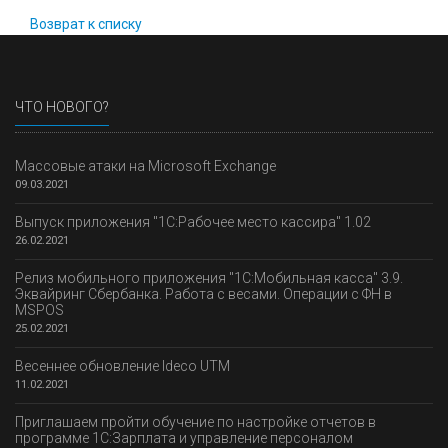
Возврат к списку
ЧТО НОВОГО?
Массовые атаки на Microsoft Exchange
09.03.2021
Выпуск приложения "1С:Рабочее место кассира" 1.02
26.02.2021
Релиз мобильного приложения "1С:Мобильная касса" 3.9.
Эквайринг Сбербанка. Работа с весами. Операции с ФН в
MSPOS
25.02.2021
Весеннее обновление Ideco UTM
11.02.2021
Приглашаем пройти обучение по настройке отчетов в
программе 1С:Зарплата и управление персоналом