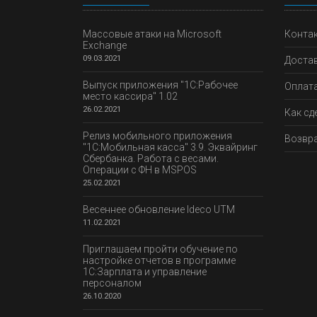
Массовые атаки на Microsoft
Конта
Exchange
09.03.2021
Доста
Выпуск приложения "1С:Рабочее
Оплат
место кассира" 1.02
26.02.2021
Как сд
Релиз мобильного приложения
Возвра
"1С:Мобильная касса" 3.9. Эквайринг
Сбербанка. Работа с весами.
Операции с ФН в MSPOS
25.02.2021
Весеннее обновление Ideco UTM
11.02.2021
Приглашаем пройти обучение по
настройке отчетов в программе
1С:Зарплата и управление
персоналом
26.10.2020