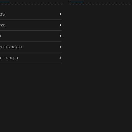
кты
вка
а
елать заказ
т товара