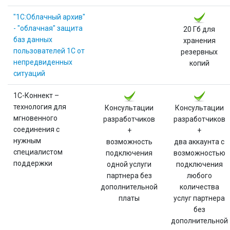
"1С:Облачный архив"
- "облачная" защита
20 Гб для
баз данных
хранения
пользователей 1С от
резервных
непредвиденных
копий
ситуаций
1С-Коннект –
технология для
Консультации
Консультации
мгновенного
разработчиков
разработчиков
соединения с
+
+
нужным
возможность
два аккаунта с
специалистом
подключения
возможностью
поддержки
одной услуги
подключения
партнера без
любого
дополнительной
количества
платы
услуг партнера
без
дополнительной