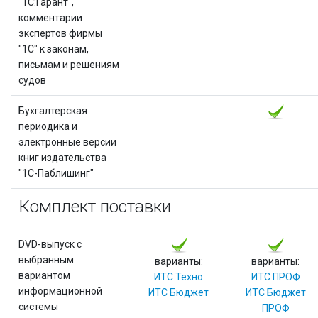
"1С:Гарант",
комментарии
экспертов фирмы
"1С" к законам,
письмам и решениям
судов
Бухгалтерская
периодика и
электронные версии
книг издательства
"1С-Паблишинг"
Комплект поставки
DVD-выпуск с
выбранным
варианты:
варианты:
вариантом
ИТС Техно
ИТС ПРОФ
информационной
ИТС Бюджет
ИТС Бюджет
системы
ПРОФ