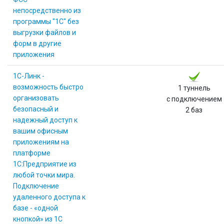
непосредственно из
программы "1C" без
выгрузки файлов и
форм в другие
приложения
1С-Линк -
возможность быстро
1 туннель
организовать
с подключением
безопасный и
2 баз
надежный доступ к
вашим офисным
приложениям на
платформе
1С:Предприятие из
любой точки мира.
Подключение
удаленного доступа к
базе - «одной
кнопкой» из 1С