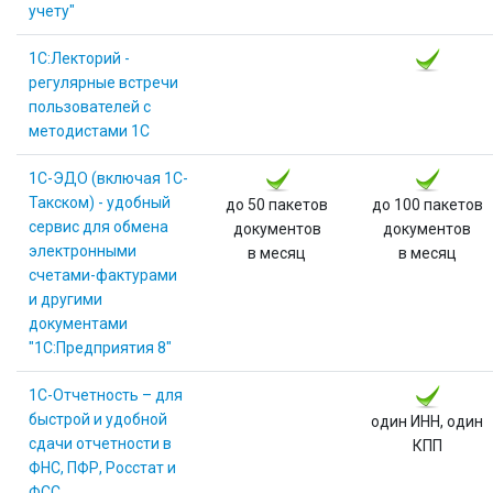
учету"
1С:Лекторий -
регулярные встречи
пользователей с
методистами 1С
1С-ЭДО (включая 1С-
Такском) - удобный
до 50 пакетов
до 100 пакетов
сервис для обмена
документов
документов
электронными
в месяц
в месяц
счетами-фактурами
и другими
документами
"1С:Предприятия 8"
1С-Отчетность – для
быстрой и удобной
один ИНН, один
сдачи отчетности в
КПП
ФНС, ПФР, Росcтат и
ФСС