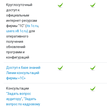
Круглосуточный
доступ к
официальным
интернет-ресурсам
фирмы "1С" (
its.1c.ru
,
users.v8.1c.ru)
для
оперативного
получения
обновлений
программ и
конфигураций
Доступ к базе знаний
Линии консультаций
фирмы «1С»
Консультации
"Задать вопрос
аудитору"
,
"Задать
вопрос по кадровому