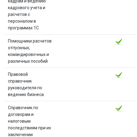
кадрам и ведению
кадрового учета и
расчетов с
персоналом в
программах 1С
Помощники расчетов
отпускных,
командировочных и
различных пособий
Правовой
справочник
руководителя по
ведению бизнеса
Справочник по
договорам и
налоговым
последствиям при их
заключении