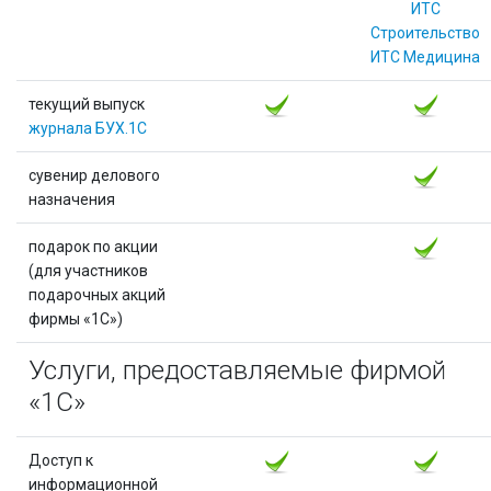
ИТС
Строительство
ИТС Медицина
текущий выпуск
журнала БУХ.1С
сувенир делового
назначения
подарок по акции
(для участников
подарочных акций
фирмы «1С»)
Услуги, предоставляемые фирмой
«1С»
Доступ к
информационной