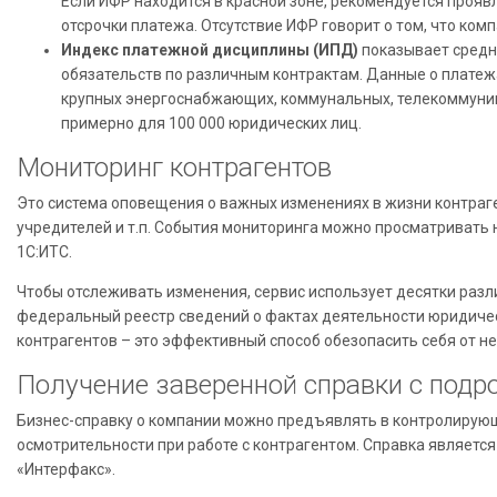
Если ИФР находится в красной зоне, рекомендуется прояв
отсрочки платежа. Отсутствие ИФР говорит о том, что ком
Индекс платежной дисциплины (ИПД)
показывает средн
обязательств по различным контрактам. Данные о платеж
крупных энергоснабжающих, коммунальных, телекоммуник
примерно для 100 000 юридических лиц.
Мониторинг контрагентов
Это система оповещения о важных изменениях в жизни контраге
учредителей и т.п. События мониторинга можно просматривать 
1С:ИТС.
Чтобы отслеживать изменения, сервис использует десятки раз
федеральный реестр сведений о фактах деятельности юридичес
контрагентов – это эффективный способ обезопасить себя от н
Получение заверенной справки с подр
Бизнес-справку о компании можно предъявлять в контролирующ
осмотрительности при работе с контрагентом. Справка являетс
«Интерфакс».